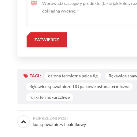
TAGI :
osłona termiczna palca tig
Rękawice spawa
Rękawice spawalnicze TIG palcowe osłona termiczna
rurki termokurczliwe
POPRZEDNI POST
koc spawalniczy i palnikowy