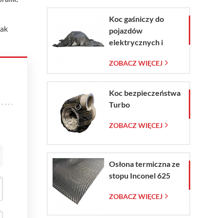
Koc gaśniczy do
jak
pojazdów
elektrycznych i
samochodów w
ZOBACZ WIĘCEJ
sytuacjach
awaryjnych
Koc bezpieczeństwa
Turbo
ZOBACZ WIĘCEJ
Osłona termiczna ze
stopu Inconel 625
ZOBACZ WIĘCEJ