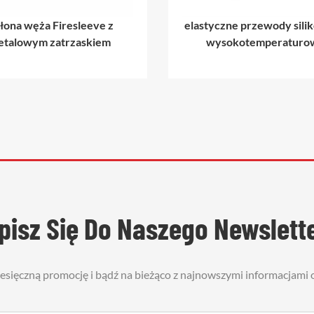
łona węża Firesleeve z
elastyczne przewody sil
etalowym zatrzaskiem
wysokotemperaturo
pisz Się Do Naszego Newslett
iesięczną promocję i bądź na bieżąco z najnowszymi informacjami