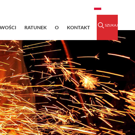
raidedsleeve.com
0086-15856303740
Polski
SZUKAJ
IWOŚCI
RATUNEK
O
KONTAKT