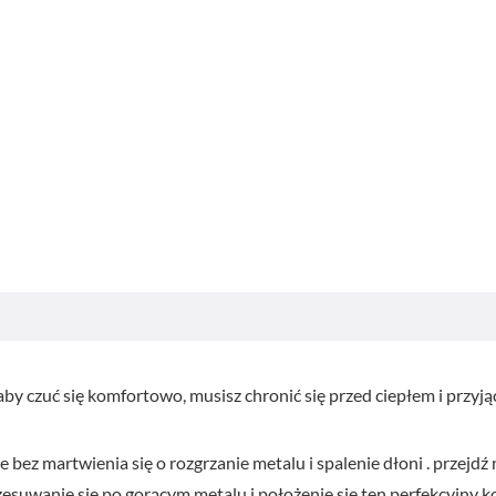
y czuć się komfortowo, musisz chronić się przed ciepłem i przyją
bez martwienia się o rozgrzanie metalu i spalenie dłoni . przejdź 
esuwanie się po gorącym metalu i położenie się ten perfekcyjny ko