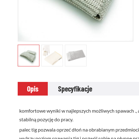
Opis
Specyfikacje
komfortowe wyniki w najlepszych możliwych spawach ., ab
stabilną pozycję do pracy.
palec tig pozwala oprzeć dłoń na obrabianym przedmiocie 
wyższy poziom spawania tig i pozwól sobie na płynne prz