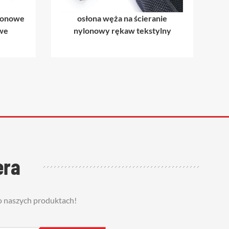
ikonowe
osłona węża na ścieranie
we
nylonowy rękaw tekstylny
era
 o naszych produktach!