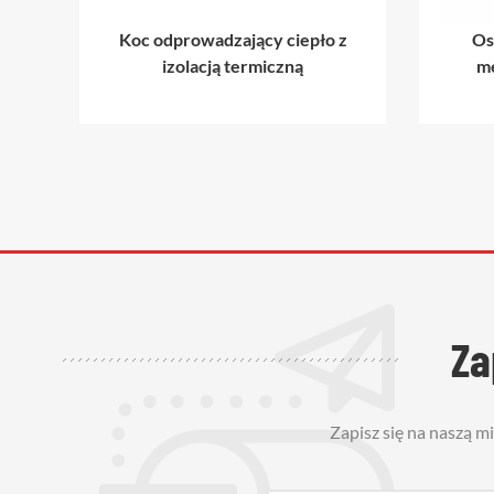
y
Koc odprowadzający ciepło z
Os
izolacją termiczną
m
Za
Zapisz się na naszą m