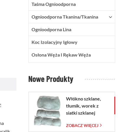
Taśma Ognioodporna
Ognioodporna Tkanina/tkanina
Ognioodporna Lina
Koc Izolacyjny Igłowy
Osłona Węża I Rękaw Węża
Nowe Produkty
Włókno szklane,
ć
tłumik, worek z
siatki szklanej
na
ZOBACZ WIĘCEJ
ralik.