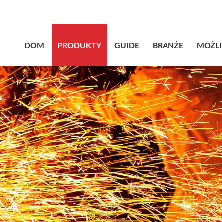
sales@bstb
DOM
PRODUKTY
GUIDE
BRANŻE
MOŻL