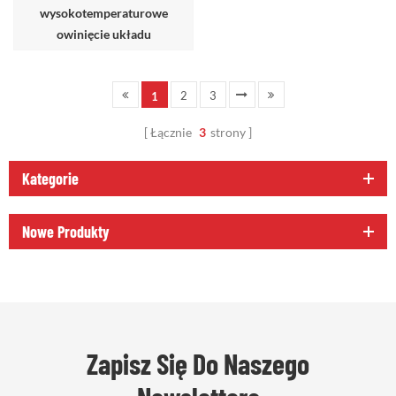
wysokotemperaturowe
owinięcie układu
wydechowego z kolektora
piekielnego,
2
3
1
Łącznie
3
strony
Kategorie
Nowe Produkty
Zapisz Się Do Naszego