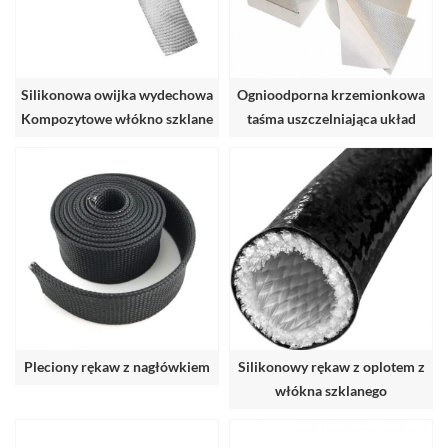
Silikonowa owijka wydechowa
Ognioodporna krzemionkowa
Kompozytowe włókno szklane
taśma uszczelniająca układ
i silikonowa otulina
wydechowy
Pleciony rękaw z nagłówkiem
Silikonowy rękaw z oplotem z
włókna szklanego