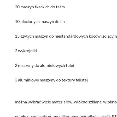
20 maszyn tkackich do taśm
10 plecionych maszyn do lin
15 szytych maszyn do niestandardowych koców izolacyj
2 wykrojniki
2 maszyny do aluminiowych tulei
3 aluminiowe maszyny do tektury falistej
można wybrać wiele materiałów, włókno szklane, włókno 
powłoki zawierają gumę silikonową, wermikulit, grafit, PT