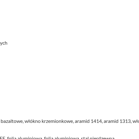
nych
bazaltowe, włókno krzemionkowe, aramid 1414, aramid 1313, włókn
FE, folia aluminiowa, folia aluminiowa, stal nierdzewna.