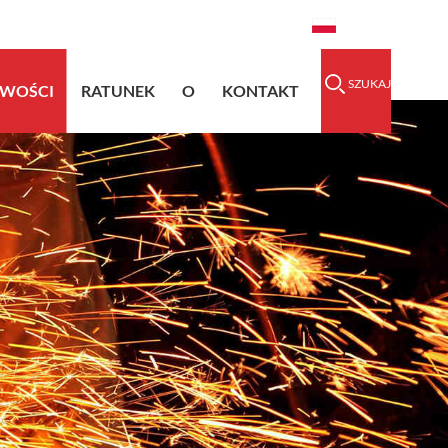
raidedsleeve.com
0086-15856303740
Polski
SZUKAJ
IWOŚCI
RATUNEK
O
KONTAKT