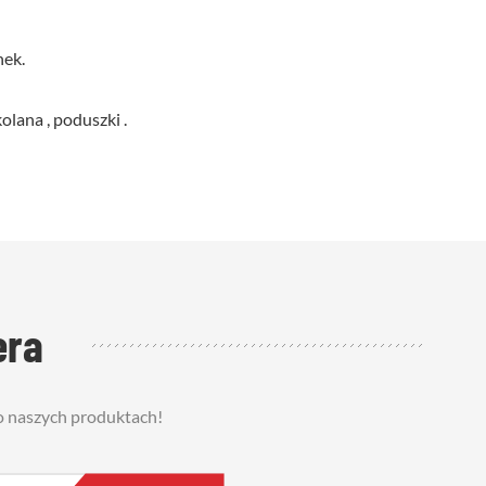
nek.
lana , poduszki .
era
 o naszych produktach!