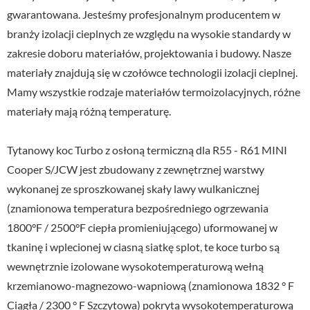
gwarantowana. Jesteśmy profesjonalnym producentem w
branży izolacji cieplnych ze względu na wysokie standardy w
zakresie doboru materiałów, projektowania i budowy. Nasze
materiały znajdują się w czołówce technologii izolacji cieplnej.
Mamy wszystkie rodzaje materiałów termoizolacyjnych, różne
materiały mają różną temperaturę.
Tytanowy koc Turbo z osłoną termiczną dla R55 - R61 MINI
Cooper S/JCW jest zbudowany z zewnętrznej warstwy
wykonanej ze sproszkowanej skały lawy wulkanicznej
(znamionowa temperatura bezpośredniego ogrzewania
1800°F / 2500°F ciepła promieniującego) uformowanej w
tkaninę i wplecionej w ciasną siatkę splot, te koce turbo są
wewnętrznie izolowane wysokotemperaturową wełną
krzemianowo-magnezowo-wapniową (znamionowa 1832 ° F
Ciągła / 2300 ° F Szczytowa) pokrytą wysokotemperaturową