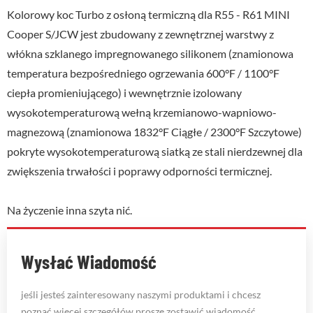
Kolorowy koc Turbo z osłoną termiczną dla R55 - R61 MINI
Cooper S/JCW jest zbudowany z zewnętrznej warstwy z
włókna szklanego impregnowanego silikonem (znamionowa
temperatura bezpośredniego ogrzewania 600°F / 1100°F
ciepła promieniującego) i wewnętrznie izolowany
wysokotemperaturową wełną krzemianowo-wapniowo-
magnezową (znamionowa 1832°F Ciągłe / 2300°F Szczytowe)
pokryte wysokotemperaturową siatką ze stali nierdzewnej dla
zwiększenia trwałości i poprawy odporności termicznej.
Na życzenie inna szyta nić.
Wysłać Wiadomość
jeśli jesteś zainteresowany naszymi produktami i chcesz
poznać więcej szczegółów,proszę zostawić wiadomość