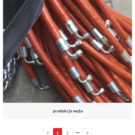
produkcja węża
2
1