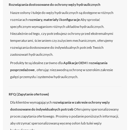
Rozwiązania dostosowane do ochrony węży hydraulicznych
Nasze osłony i tuleje do węży hydraulicznych są dostępne w różnych
rozmiarach
rozmiary, materiały i konfiguracje
Aby sprostać
specyficznym wymaganiom różnych układów hydraulicznych.
Niezależnie od tego, czy potrzebujesz ochrony przed ekstremalnymi
temperaturami, ścieraniem czy zużyciem mechanicznym, oferujemy
rozwiązania dostosowane do indywidualnych potrzeb Twoich
zastosowań hydraulicznych.
Produkty te są idealne zarówno dla
Aplikacje OEM
I
rozwiązania
posprzedażowe
, oferując niezawodną ochronę w szerokim zakresie
gałęzi przemysłu i systemów hydraulicznych.
RFQ (Zapytanie ofertowe)
Dla klientów wymagających
rozwiązania w zakresie ochrony węży
dostosowane do indywidualnych potrzeb
Oferujemy spersonalizowany
proces zapytania ofertowego. Prosimy o podanie poniższych informacji,
aby otrzymać spersonalizowaną wycenę osłon lub tulei węży