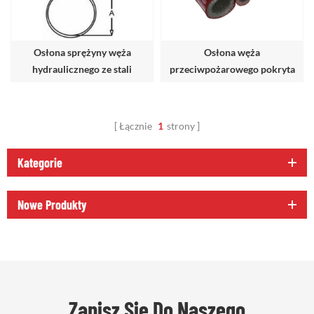
Osłona sprężyny węża
Osłona węża
hydraulicznego ze stali
przeciwpożarowego pokryta
nierdzewnej
silikonem
Łącznie
1
strony
Kategorie
Nowe Produkty
Zapisz Się Do Naszego