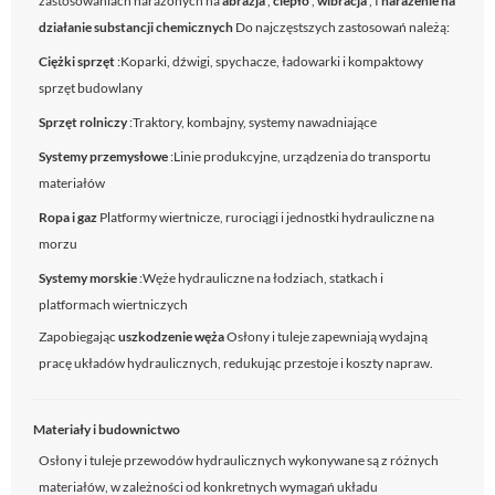
zastosowaniach narażonych na
abrazja
,
ciepło
,
wibracja
, I
narażenie na
działanie substancji chemicznych
Do najczęstszych zastosowań należą:
Ciężki sprzęt
:Koparki, dźwigi, spychacze, ładowarki i kompaktowy
sprzęt budowlany
Sprzęt rolniczy
:Traktory, kombajny, systemy nawadniające
Systemy przemysłowe
:Linie produkcyjne, urządzenia do transportu
materiałów
Ropa i gaz
Platformy wiertnicze, rurociągi i jednostki hydrauliczne na
morzu
Systemy morskie
:Węże hydrauliczne na łodziach, statkach i
platformach wiertniczych
Zapobiegając
uszkodzenie węża
Osłony i tuleje zapewniają wydajną
pracę układów hydraulicznych, redukując przestoje i koszty napraw.
Materiały i budownictwo
Osłony i tuleje przewodów hydraulicznych wykonywane są z różnych
materiałów, w zależności od konkretnych wymagań układu