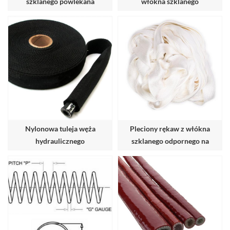
szklanego powlekana
włókna szklanego
silikonem
powleczonego silikonem
Nylonowa tuleja węża
Pleciony rękaw z włókna
hydraulicznego
szklanego odpornego na
wysokie temperatury