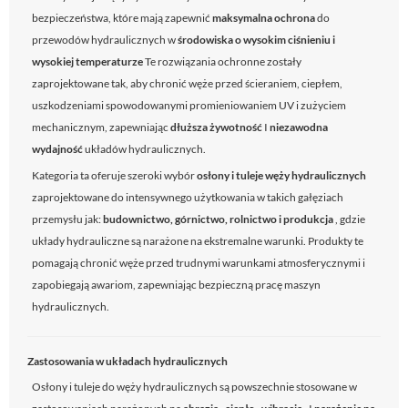
bezpieczeństwa, które mają zapewnić
maksymalna ochrona
do
przewodów hydraulicznych w
środowiska o wysokim ciśnieniu i
wysokiej temperaturze
Te rozwiązania ochronne zostały
zaprojektowane tak, aby chronić węże przed ścieraniem, ciepłem,
uszkodzeniami spowodowanymi promieniowaniem UV i zużyciem
mechanicznym, zapewniając
dłuższa żywotność
I
niezawodna
wydajność
układów hydraulicznych.
Kategoria ta oferuje szeroki wybór
osłony i tuleje węży hydraulicznych
zaprojektowane do intensywnego użytkowania w takich gałęziach
przemysłu jak:
budownictwo, górnictwo, rolnictwo i produkcja
, gdzie
układy hydrauliczne są narażone na ekstremalne warunki. Produkty te
pomagają chronić węże przed trudnymi warunkami atmosferycznymi i
zapobiegają awariom, zapewniając bezpieczną pracę maszyn
hydraulicznych.
Zastosowania w układach hydraulicznych
Osłony i tuleje do węży hydraulicznych są powszechnie stosowane w