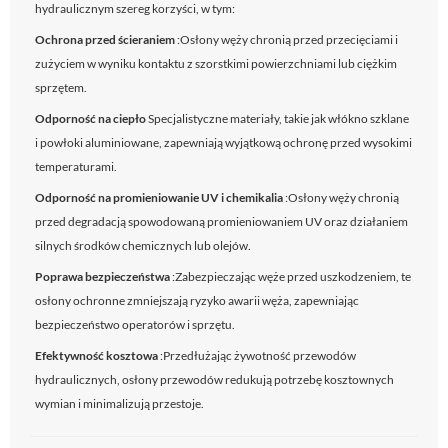
hydraulicznym szereg korzyści, w tym:
Ochrona przed ścieraniem
:Osłony węży chronią przed przecięciami i
zużyciem w wyniku kontaktu z szorstkimi powierzchniami lub ciężkim
sprzętem.
Odporność na ciepło
Specjalistyczne materiały, takie jak włókno szklane
i powłoki aluminiowane, zapewniają wyjątkową ochronę przed wysokimi
temperaturami.
Odporność na promieniowanie UV i chemikalia
:Osłony węży chronią
przed degradacją spowodowaną promieniowaniem UV oraz działaniem
silnych środków chemicznych lub olejów.
Poprawa bezpieczeństwa
:Zabezpieczając węże przed uszkodzeniem, te
osłony ochronne zmniejszają ryzyko awarii węża, zapewniając
bezpieczeństwo operatorów i sprzętu.
Efektywność kosztowa
:Przedłużając żywotność przewodów
hydraulicznych, osłony przewodów redukują potrzebę kosztownych
wymian i minimalizują przestoje.