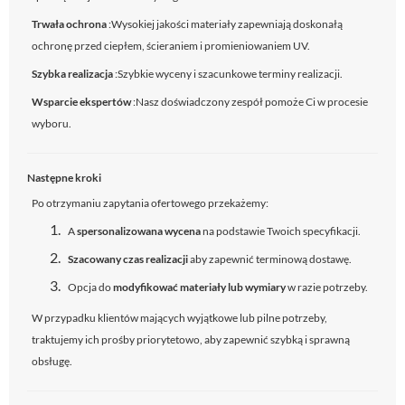
Trwała ochrona
:Wysokiej jakości materiały zapewniają doskonałą
ochronę przed ciepłem, ścieraniem i promieniowaniem UV.
Szybka realizacja
:Szybkie wyceny i szacunkowe terminy realizacji.
Wsparcie ekspertów
:Nasz doświadczony zespół pomoże Ci w procesie
wyboru.
Następne kroki
Po otrzymaniu zapytania ofertowego przekażemy:
A
spersonalizowana wycena
na podstawie Twoich specyfikacji.
Szacowany czas realizacji
aby zapewnić terminową dostawę.
Opcja do
modyfikować materiały lub wymiary
w razie potrzeby.
W przypadku klientów mających wyjątkowe lub pilne potrzeby,
traktujemy ich prośby priorytetowo, aby zapewnić szybką i sprawną
obsługę.