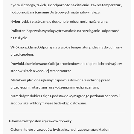
hydraulicznego, takich jak:
odporność na ciśnienie
,
zakres temperatur
,
I
odporność na ścieranie
Do typowych materiałów należą:
Nylon
:Lekki i elastyczny, o doskonałej odporności na ścieranie.
Poliester
:Zapewnia wysoką wytrzymałość na rozciąganie i odporność
na zużycie.
Włókno szklane
:Odporny na wysokie temperatury, idealny do ochrony
przed ciepłem.
Powłoki aluminiowane
:Odbija promieniowanie cieplne i chroni węże w
środowiskach o wysokiej temperaturze.
Metalowe plecione rękawy
:Zapewnia doskonałą ochronę przed
przecięciami, otarciami i uszkodzeniami mechanicznymi.
Materiały te dobiera się na podstawie wymaganego poziomu ochrony i
środowiska, w którym węże będą eksploatowane.
Główne zalety osłon i rękawów do węży
Osłony i tuleje przewodów hydraulicznych zapewniają układom