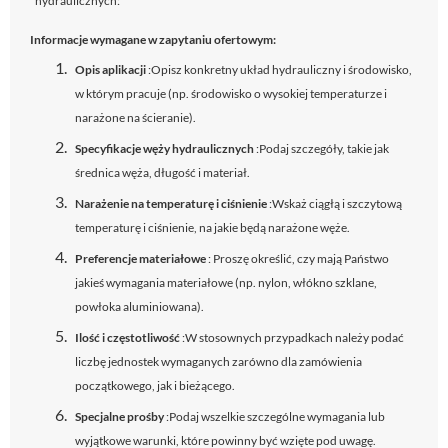
hydraulicznych:
Informacje wymagane w zapytaniu ofertowym:
Opis aplikacji
:Opisz konkretny układ hydrauliczny i środowisko,
w którym pracuje (np. środowisko o wysokiej temperaturze i
narażone na ścieranie).
Specyfikacje węży hydraulicznych
:Podaj szczegóły, takie jak
średnica węża, długość i materiał.
Narażenie na temperaturę i ciśnienie
:Wskaż ciągłą i szczytową
temperaturę i ciśnienie, na jakie będą narażone węże.
Preferencje materiałowe
: Proszę określić, czy mają Państwo
jakieś wymagania materiałowe (np. nylon, włókno szklane,
powłoka aluminiowana).
Ilość i częstotliwość
:W stosownych przypadkach należy podać
liczbę jednostek wymaganych zarówno dla zamówienia
początkowego, jak i bieżącego.
Specjalne prośby
:Podaj wszelkie szczególne wymagania lub
wyjątkowe warunki, które powinny być wzięte pod uwagę.