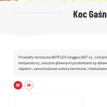
Koc Gaśn
Produkty termiczne BSTFLEX ningguo BST co. , Ltd je
temperaturą , naszymi głównymi produktami są rękawy o
ciepłem , samochodowe osłony termiczne , niestandard