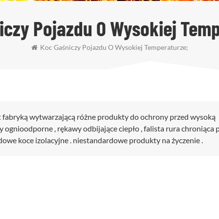
iczy Pojazdu O Wysokiej Temp
Koc Gaśniczy Pojazdu O Wysokiej Temperaturze;
st fabryką wytwarzającą różne produkty do ochrony przed wysoką
gnioodporne , rękawy odbijające ciepło , falista rura chroniąca 
owe koce izolacyjne . niestandardowe produkty na życzenie .