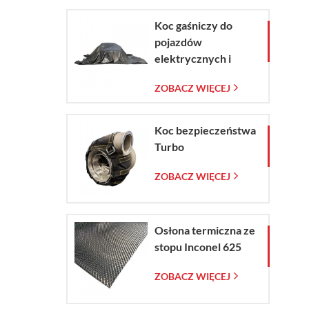
Koc gaśniczy do
pojazdów
elektrycznych i
samochodów w
ZOBACZ WIĘCEJ
sytuacjach
awaryjnych
Koc bezpieczeństwa
Turbo
ZOBACZ WIĘCEJ
Osłona termiczna ze
stopu Inconel 625
ZOBACZ WIĘCEJ