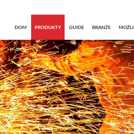
sales@bstb
DOM
PRODUKTY
GUIDE
BRANŻE
MOŻL