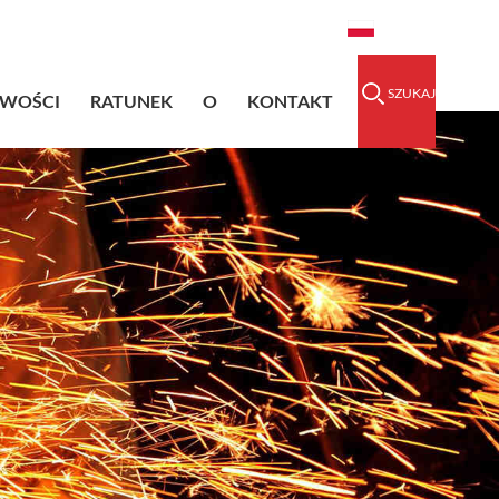
raidedsleeve.com
0086-15856303740
Polski
SZUKAJ
IWOŚCI
RATUNEK
O
KONTAKT