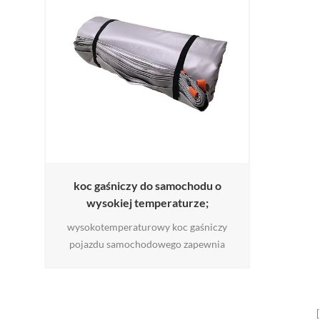
koc gaśniczy do samochodu o
wysokiej temperaturze;
wysokotemperaturowy koc gaśniczy
pojazdu samochodowego zapewnia
najszybszy i najskuteczniejszy sposób
gaszenia pożaru samochodu poprzez
usunięcie dopływu tlenu. toksyczne gazy i
dym są natychmiast tłumione w