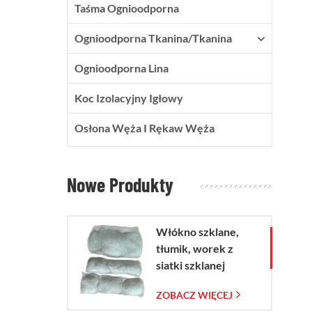
Taśma Ognioodporna
Ognioodporna Tkanina/tkanina
Ognioodporna Lina
Koc Izolacyjny Igłowy
Osłona Węża I Rękaw Węża
Nowe Produkty
Włókno szklane,
tłumik, worek z
siatki szklanej
ZOBACZ WIĘCEJ