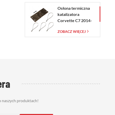
Osłona termiczna
katalizatora
Corvette C7 2014-
2019
ZOBACZ WIĘCEJ
era
 o naszych produktach!