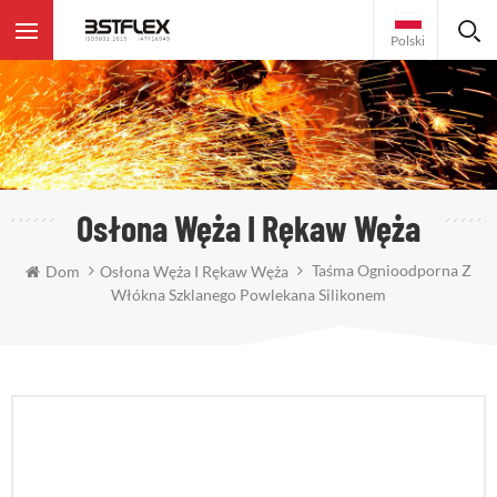
Polski
Osłona Węża I Rękaw Węża
Taśma Ognioodporna Z
Dom
Osłona Węża I Rękaw Węża
Włókna Szklanego Powlekana Silikonem