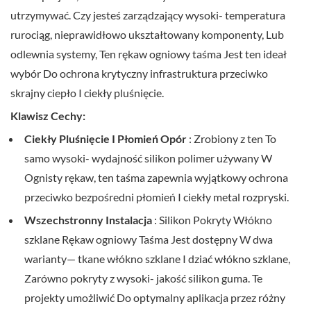
utrzymywać.
Czy
jesteś
zarządzający
wysoki-
temperatura
rurociąg,
nieprawidłowo
ukształtowany
komponenty,
Lub
odlewnia
systemy,
Ten
rękaw ogniowy
taśma
Jest
ten
ideał
wybór
Do
ochrona
krytyczny
infrastruktura
przeciwko
skrajny
ciepło
I
ciekły
pluśnięcie.
Klawisz
Cechy:
Ciekły
Pluśnięcie
I
Płomień
Opór
:
Zrobiony
z
ten
To
samo
wysoki-
wydajność
silikon
polimer
używany
W
Ognisty rękaw,
ten
taśma
zapewnia
wyjątkowy
ochrona
przeciwko
bezpośredni
płomień
I
ciekły
metal
rozpryski.
Wszechstronny
Instalacja
:
Silikon
Pokryty
Włókno
szklane
Rękaw ogniowy
Taśma
Jest
dostępny
W
dwa
warianty—
tkane
włókno szklane
I
dziać
włókno szklane,
Zarówno
pokryty
z
wysoki-
jakość
silikon
guma.
Te
projekty
umożliwić
Do
optymalny
aplikacja
przez
różny