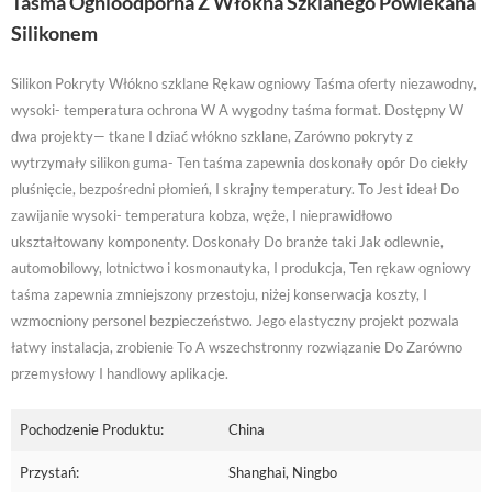
Taśma Ognioodporna Z Włókna Szklanego Powlekana
Silikonem
Silikon Pokryty Włókno szklane Rękaw ogniowy Taśma oferty niezawodny,
wysoki- temperatura ochrona W A wygodny taśma format. Dostępny W
dwa projekty— tkane I dziać włókno szklane, Zarówno pokryty z
wytrzymały silikon guma- Ten taśma zapewnia doskonały opór Do ciekły
pluśnięcie, bezpośredni płomień, I skrajny temperatury. To Jest ideał Do
zawijanie wysoki- temperatura kobza, węże, I nieprawidłowo
ukształtowany komponenty. Doskonały Do branże taki Jak odlewnie,
automobilowy, lotnictwo i kosmonautyka, I produkcja, Ten rękaw ogniowy
taśma zapewnia zmniejszony przestoju, niżej konserwacja koszty, I
wzmocniony personel bezpieczeństwo. Jego elastyczny projekt pozwala
łatwy instalacja, zrobienie To A wszechstronny rozwiązanie Do Zarówno
przemysłowy I handlowy aplikacje.
Pochodzenie Produktu:
China
Przystań:
Shanghai, Ningbo