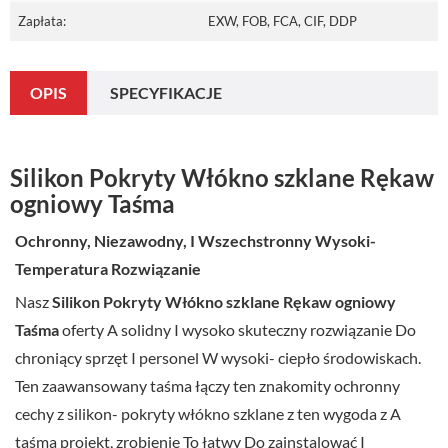
Zapłata:
EXW, FOB, FCA, CIF, DDP
OPIS
SPECYFIKACJE
Silikon
Pokryty
Włókno szklane
Rękaw
ogniowy
Taśma
Ochronny,
Niezawodny,
I
Wszechstronny
Wysoki-
Temperatura
Rozwiązanie
Nasz
Silikon
Pokryty
Włókno szklane
Rękaw ogniowy
Taśma
oferty
A
solidny
I
wysoko
skuteczny
rozwiązanie
Do
chroniący
sprzęt
I
personel
W
wysoki-
ciepło
środowiskach.
Ten
zaawansowany
taśma
łączy
ten
znakomity
ochronny
cechy
z
silikon-
pokryty
włókno szklane
z
ten
wygoda
z
A
taśma
projekt,
zrobienie
To
łatwy
Do
zainstalować
I