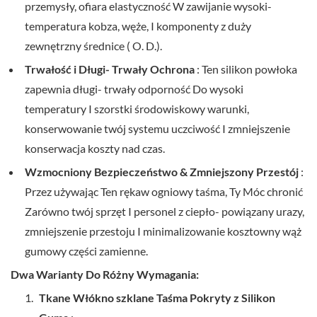
przemysły,
ofiara
elastyczność
W
zawijanie
wysoki-
temperatura
kobza,
węże,
I
komponenty
z
duży
zewnętrzny
średnice (
O.
D.).
Trwałość i
Długi-
Trwały
Ochrona
:
Ten
silikon
powłoka
zapewnia
długi-
trwały
odporność
Do
wysoki
temperatury
I
szorstki
środowiskowy
warunki,
konserwowanie
twój
systemu
uczciwość
I
zmniejszenie
konserwacja
koszty
nad
czas.
Wzmocniony
Bezpieczeństwo &
Zmniejszony
Przestój
:
Przez
używając
Ten
rękaw ogniowy
taśma,
Ty
Móc
chronić
Zarówno
twój
sprzęt
I
personel
z
ciepło-
powiązany
urazy,
zmniejszenie
przestoju
I
minimalizowanie
kosztowny
wąż
gumowy
części zamienne.
Dwa
Warianty
Do
Różny
Wymagania:
Tkane
Włókno szklane
Taśma
Pokryty
z
Silikon