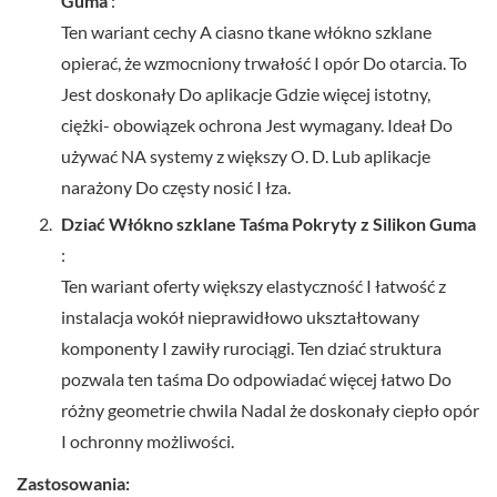
Guma
:
Ten
wariant
cechy
A
ciasno
tkane
włókno szklane
opierać,
że
wzmocniony
trwałość
I
opór
Do
otarcia.
To
Jest
doskonały
Do
aplikacje
Gdzie
więcej
istotny,
ciężki-
obowiązek
ochrona
Jest
wymagany.
Ideał
Do
używać
NA
systemy
z
większy
O.
D.
Lub
aplikacje
narażony
Do
częsty
nosić
I
łza.
Dziać
Włókno szklane
Taśma
Pokryty
z
Silikon
Guma
:
Ten
wariant
oferty
większy
elastyczność
I
łatwość
z
instalacja
wokół
nieprawidłowo
ukształtowany
komponenty
I
zawiły
rurociągi.
Ten
dziać
struktura
pozwala
ten
taśma
Do
odpowiadać
więcej
łatwo
Do
różny
geometrie
chwila
Nadal
że
doskonały
ciepło
opór
I
ochronny
możliwości.
Zastosowania: