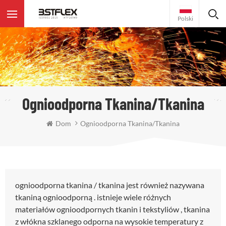
Polski
Ognioodporna Tkanina/tkanina
Dom
Ognioodporna Tkanina/tkanina
ognioodporna tkanina / tkanina jest również nazywana
tkaniną ognioodporną . istnieje wiele różnych
materiałów ognioodpornych tkanin i tekstyliów , tkanina
z włókna szklanego odporna na wysokie temperatury z