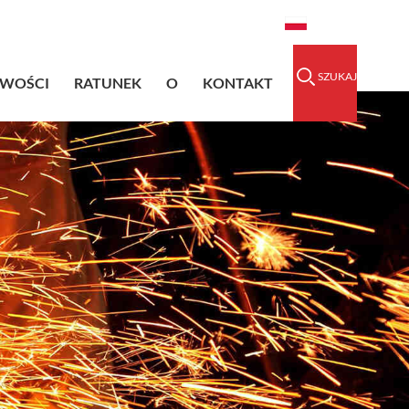
raidedsleeve.com
0086-15856303740
Polski
SZUKAJ
IWOŚCI
RATUNEK
O
KONTAKT