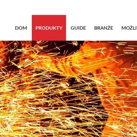
sales@bstb
DOM
PRODUKTY
GUIDE
BRANŻE
MOŻL