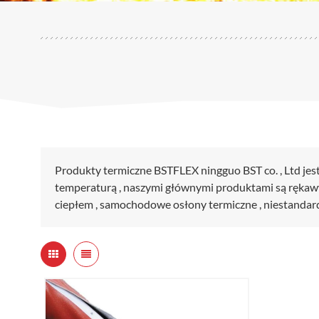
Produkty termiczne BSTFLEX ningguo BST co. , Ltd je
temperaturą , naszymi głównymi produktami są rękawy o
ciepłem , samochodowe osłony termiczne , niestandard