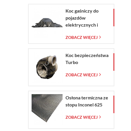
Koc gaśniczy do
pojazdów
elektrycznych i
samochodów w
ZOBACZ WIĘCEJ
sytuacjach
awaryjnych
Koc bezpieczeństwa
Turbo
ZOBACZ WIĘCEJ
Osłona termiczna ze
stopu Inconel 625
ZOBACZ WIĘCEJ