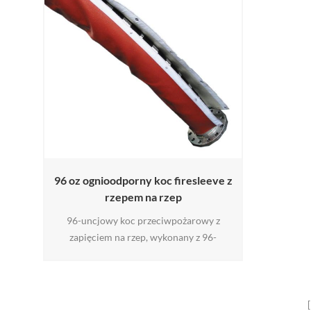
96 oz ognioodporny koc firesleeve z
rzepem na rzep
96-uncjowy koc przeciwpożarowy z
zapięciem na rzep, wykonany z 96-
gramowego koca gaśniczego pokrytego
gumą silikonową z włókna szklanego ,
szytego na rzep . jest idealnym
rozwiązaniem do ochrony węży i