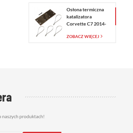
Osłona termiczna
katalizatora
Corvette C7 2014-
2019
ZOBACZ WIĘCEJ
era
 o naszych produktach!