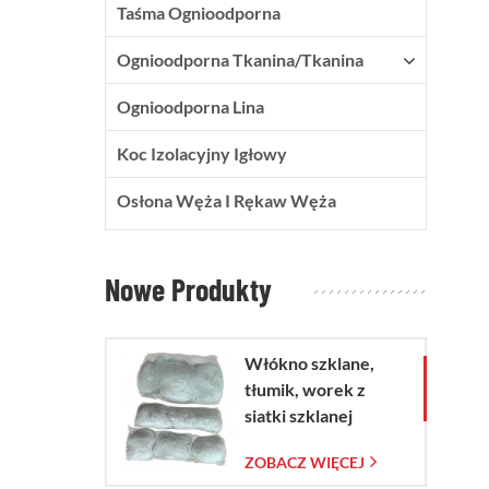
Taśma Ognioodporna
Ognioodporna Tkanina/tkanina
Ognioodporna Lina
Koc Izolacyjny Igłowy
Osłona Węża I Rękaw Węża
Nowe Produkty
Włókno szklane,
tłumik, worek z
siatki szklanej
ZOBACZ WIĘCEJ