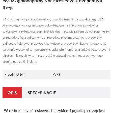
96 Oz Ognioodporny Koc Firesleeve Z Rzepem Na
Rzep
96-uncjowy koc przeciwpożarowy z zapięciem na rzep, wykonany z 96-
gramowego koca gaśniczego pokrytego gumą silikonową z włókna
szklanego , szytego na rzep . jest idealnym rozwiązaniem do ochrony węży i
przewodów hydraulicznych , przewodów pneumatycznych , przewody
paliwowe i olejowe, przewody hamulcowe, przewody i kable narażone na
działanie wysokiej temperatury, ciepła, płomienia, warunków pożarowych i
pirotechnicznych, w tym rozprysków spawalniczych, rozpryskiwanego
stopionego żużla i iskier.
Przedmiot Nr.:
FVFS
OPIS
SPECYFIKACJE
96 oz firesleeve firesleeve z haczykiem i pętelką na rzep jest