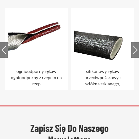
silikonowy rękaw
osłona węża pokryta
przeciwpożarowy z
silikonem bazaltowy
włókna szklanego,
rękaw przeciwpożarowy
Zapisz Się Do Naszego