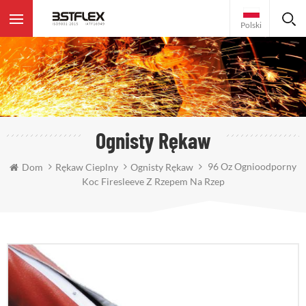
Polski
Ognisty Rękaw
96 Oz Ognioodporny
Dom
Rękaw Cieplny
Ognisty Rękaw
Koc Firesleeve Z Rzepem Na Rzep