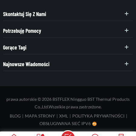
Skontaktuj Się Z Nami
Potrzebuję Pomocy
Gorące Tagi
Najnowsze Wiadomości
prawa autorskie © 2026 BSTFLEX Ningguo BST Thermal Products
Co.,Ltd.Wszelkie prawa zastrzeżone.
BLOG
|
MAPA STRONY
|
XML
|
POLITYKA PRYWATNOŚCI
|
OBSŁUGIWANA SIEĆ IPV6