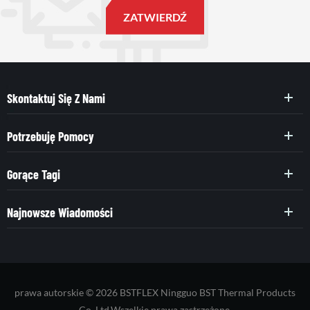
Skontaktuj Się Z Nami
Potrzebuję Pomocy
Gorące Tagi
Najnowsze Wiadomości
prawa autorskie © 2026 BSTFLEX Ningguo BST Thermal Products
Co.,Ltd.Wszelkie prawa zastrzeżone.