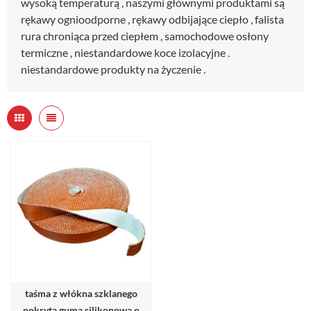
wysoką temperaturą , naszymi głównymi produktami są
rękawy ognioodporne , rękawy odbijające ciepło , falista
rura chroniąca przed ciepłem , samochodowe osłony
termiczne , niestandardowe koce izolacyjne .
niestandardowe produkty na życzenie .
taśma z włókna szklanego
pokryta gumą silikonową o