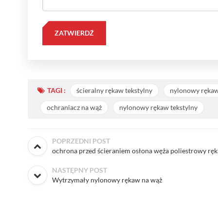
TAGI :
ścieralny rękaw tekstylny
nylonowy ręka
ochraniacz na wąż
nylonowy rękaw tekstylny
POPRZEDNI POST
ochrona przed ścieraniem osłona węża poliestrowy ręk
NASTĘPNY POST
Wytrzymały nylonowy rękaw na wąż