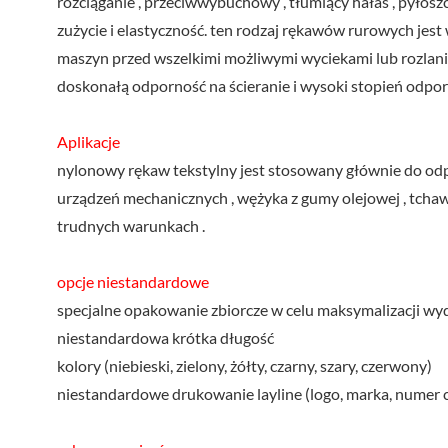
rozciąganie , przeciwwybuchowy , tłumiący hałas , pyłoszc
zużycie i elastyczność. ten rodzaj rękawów rurowych jest
maszyn przed wszelkimi możliwymi wyciekami lub rozlani
doskonałą odporność na ścieranie i wysoki stopień odpor
Aplikacje
nylonowy rękaw tekstylny jest stosowany głównie do od
urządzeń mechanicznych , wężyka z gumy olejowej , tchawi
trudnych warunkach .
opcje niestandardowe
specjalne opakowanie zbiorcze w celu maksymalizacji wyd
niestandardowa krótka długość
kolory (niebieski, zielony, żółty, czarny, szary, czerwony)
niestandardowe drukowanie layline (logo, marka, numer czę