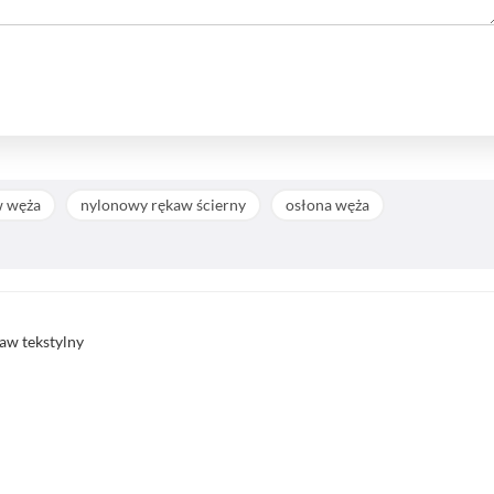
w węża
nylonowy rękaw ścierny
osłona węża
aw tekstylny