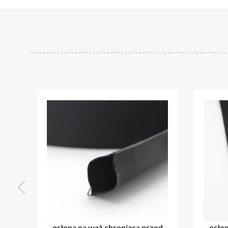
osłona na wąż chroniąca przed
osłona na wąż ch