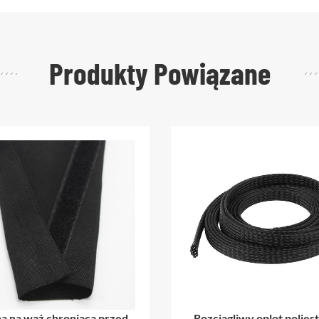
Produkty Powiązane
roniąca przed
Rozciągliwy oplot poliestrowy