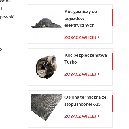
ość na
 i
Koc gaśniczy do
apewnić
pojazdów
elektrycznych i
samochodów w
ZOBACZ WIĘCEJ
sytuacjach
awaryjnych
o
Koc bezpieczeństwa
Turbo
ZOBACZ WIĘCEJ
Osłona termiczna ze
stopu Inconel 625
ZOBACZ WIĘCEJ