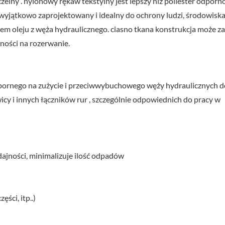
zelny . nylonowy rękaw tekstylny jest lepszy niż poliester odporn
 wyjątkowo zaprojektowany i idealny do ochrony ludzi, środowiska
em oleju z węża hydraulicznego. ciasno tkana konstrukcja może z
ności na rozerwanie.
pornego na zużycie i przeciwwybuchowego węży hydraulicznych d
cy i innych łączników rur , szczególnie odpowiednich do pracy w
ajności, minimalizuje ilość odpadów
ści, itp..)