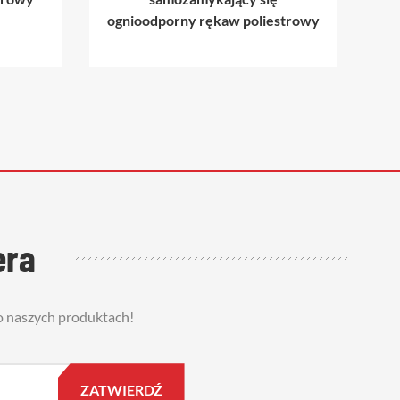
ognioodporny rękaw poliestrowy
stab
era
 o naszych produktach!