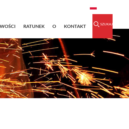
raidedsleeve.com
0086-15856303740
Polski
SZUKAJ
IWOŚCI
RATUNEK
O
KONTAKT