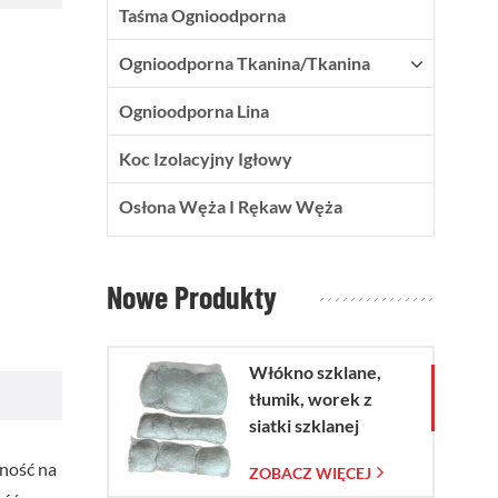
Taśma Ognioodporna
Ognioodporna Tkanina/tkanina
Ognioodporna Lina
Koc Izolacyjny Igłowy
Osłona Węża I Rękaw Węża
Nowe Produkty
Włókno szklane,
tłumik, worek z
siatki szklanej
rność na
ZOBACZ WIĘCEJ